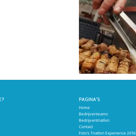
E?
PAGINA’S
Home
Bedrijventeams
Bedrijventriatlon
Contact
Foto’s Triatlon Experience 2016